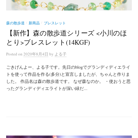
森の散歩道
新商品
ブレスレット
/
/
【新作】森の散歩道シリーズ <小川のほ
とり>ブレスレット(14KGF)
Posted
on
2020年8月4日
by
よる子
ごきげんよー、よる子です。先日のblogでグランディディエライ
トを使って作品を作る(多分)と宣言しましたが、ちゃんと作りま
した。 作品名は森の散歩道です。 なぜ森なのか。 ・使おうと思
ったグランディディエライトが深い緑だ...