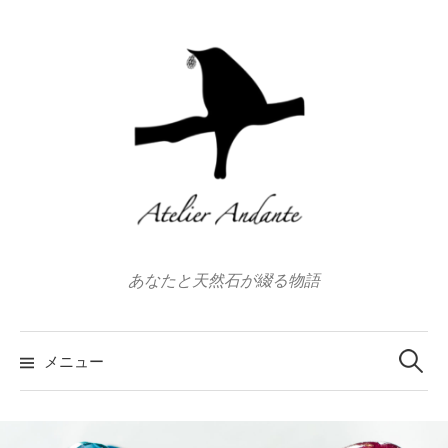
コ
ン
テ
ン
ツ
へ
ス
キ
ッ
プ
あなたと天然石が綴る物語
検
索:
メニュー