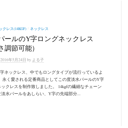
/
クレス(14KGF)
ネックレス
パールのY字ロングネックレス
さ調節可能）
n
2016年5月24日
by
よる子
Y字ネックレス、中でもロングタイプが流行っているよ
。 永く愛される定番商品としてこの度淡水パールのY字
ックレスを制作致しました。 14kgfの繊細なチェーン
淡水パールをあしらい、Y字の先端部分...