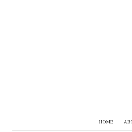
コ
ン
テ
ン
ツ
へ
ス
キ
ッ
プ
HOME
AB