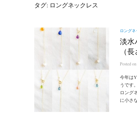
タグ:
ロングネックレス
ロングネッ
淡水
（長
Posted
o
今年は
うです
ロングネ
に小さな