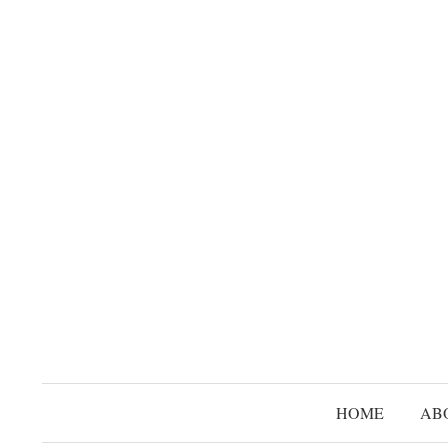
コ
ン
テ
ン
ツ
へ
ス
キ
ッ
プ
HOME
AB