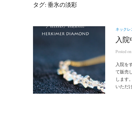
タグ:
垂氷の淡彩
ネックレス(
入院
Posted
o
入院を
て販売
します。
いただけ