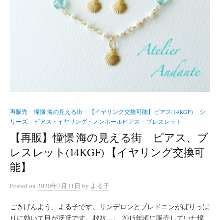
再販売
憧憬 海の見える街
【イヤリング交換可能】ピアス(14KGF)
シ
/
/
/
リーズ
ピアス・イヤリング・ノンホールピアス
ブレスレット
/
/
【再販】憧憬 海の見える街 ピアス、ブ
レスレット(14KGF) 【イヤリング交換可
能】
Posted
on
2020年7月31日
by
よる子
ごきげんよう、よる子です。リンデロンとプレドニンがばりっば
りに効いて目が冴冴です。ｵﾀｽｹ…。 2015年頃に販売していた憧