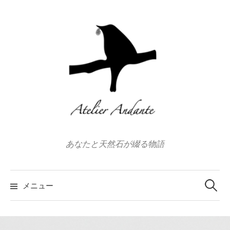
コ
ン
テ
ン
ツ
へ
ス
キ
ッ
プ
あなたと天然石が綴る物語
検
索:
メニュー